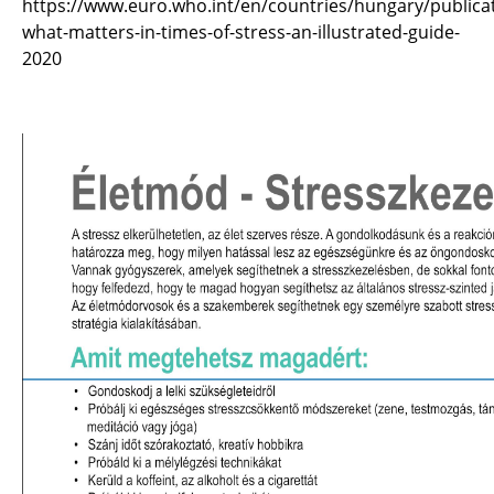
https://www.euro.who.int/en/countries/hungary/publica
what-matters-in-times-of-stress-an-illustrated-guide-
2020