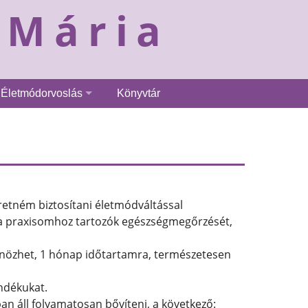
 Mária
Életmódorvoslás
Könyvtár
retném biztosítani életmódváltással
 a praxisomhoz tartozók egészségmegőrzését,
nözhet, 1 hónap időtartamra, természetesen
ndékukat.
n áll folyamatosan bővíteni, a következő: