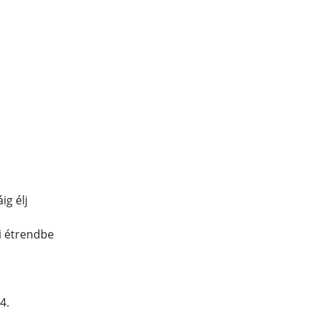
ig élj
yi étrendbe
4.