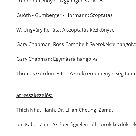
Fréderick Leboyer: A gyöngéd születés
Guóth - Gumberger - Hormann: Szoptatás
W. Ungváry Renáta: A szoptatás kézikönyve
Gary Chapman, Ross Campbell: Gyerekekre hangolv
Gary Chapman: Egymásra hangolva
Thomas Gordon: P.E.T. A szülő eredményesség tanu
Stresszkezelés:
Thich Nhat Hanh, Dr. Lilian Cheung: Zamat
Jon Kabat-Zinn: Az éber figyelemről – örök kezdőkne