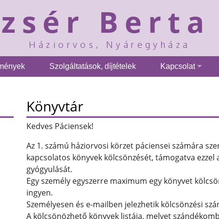
őzsér Berta
Háziorvos, Nyáregyháza
tmények
Szolgáltatások, díjtételek
Kapcsolat
Könyvtár
Kedves Páciensek!
Az 1. számú háziorvosi körzet páciensei számára sze
kapcsolatos könyvek kölcsönzését, támogatva ezzel
gyógyulását.
Egy személy egyszerre maximum egy könyvet kölcsö
ingyen.
Személyesen és e-mailben jelezhetik kölcsönzési szá
A kölcsönözhető könyvek listája, melyet szándékomba