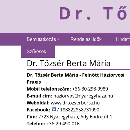
Dr. T
Bemutatkozás
Rendelési idők
Hirde
Szűrések
Dr. Tőzsér Berta Mária
Dr. Tőzsér Berta Mária - Felnőtt Háziorvosi
Praxis
Mobil telefonszám:
+36-30-298-9980
E-mail cím:
haziorvos@nyaregyhaza.hu
Weboldal:
www.drtozserberta.hu
Facebook:
/ 188822858731090
Cím:
2723 Nyáregyháza, Ady Endre út 1.
Telefon:
+36-29-490-016