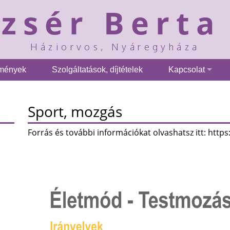
őzsér Berta
Háziorvos, Nyáregyháza
tmények
Szolgáltatások, díjtételek
Kapcsolat
Sport, mozgás
Forrás és további információkat olvashatsz itt:
https