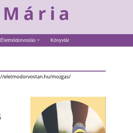
 Mária
Életmódorvoslás
Könyvtár
://eletmodorvostan.hu/mozgas/