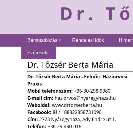
Dr. T
Bemutatkozás
Rendelési idők
Hirde
Szűrések
Dr. Tőzsér Berta Mária
Dr. Tőzsér Berta Mária - Felnőtt Háziorvosi
Praxis
Mobil telefonszám:
+36-30-298-9980
E-mail cím:
haziorvos@nyaregyhaza.hu
Weboldal:
www.drtozserberta.hu
Facebook:
/ 188822858731090
Cím:
2723 Nyáregyháza, Ady Endre út 1.
Telefon:
+36-29-490-016